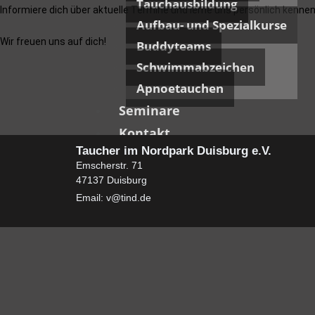
Tauchausbildung
Informiere dich über aktuelle Termine und lerne uns persönlich kennen
Aufbau- und Spezialkurse
Wir freuen uns auf dich!
Buddyteams
Schwimmabzeichen
Apnoetauchen
Seminare
Kontakt
Taucher im Nordpark Duisburg e.V.
Mitgliederbereich
Emscherstr. 71
47137 Duisburg
X
Email: v@tind.de